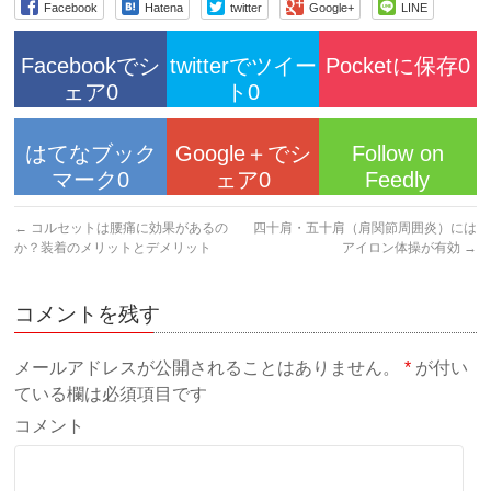
Facebook
Hatena
twitter
Google+
LINE
Facebookでシ
twitterでツイー
Pocketに保存0
ェア0
ト0
はてなブック
Google＋でシ
Follow on
マーク0
ェア0
Feedly
←
コルセットは腰痛に効果があるの
四十肩・五十肩（肩関節周囲炎）には
か？装着のメリットとデメリット
アイロン体操が有効
→
コメントを残す
メールアドレスが公開されることはありません。
*
が付い
ている欄は必須項目です
コメント