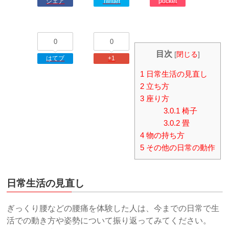
シェア
Twitter
pocket
0
0
目次
[
閉じる
]
はてブ
+1
1
日常生活の見直し
2
立ち方
3
座り方
3.0.1
椅子
3.0.2
畳
4
物の持ち方
5
その他の日常の動作
日常生活の見直し
ぎっくり腰などの腰痛を体験した人は、今までの日常で生
活での動き方や姿勢について振り返ってみてください。