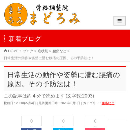
新着ブログ
HOME
»
ブログ
»
症状別
»
腰痛など
»
日常生活の動作や姿勢に潜む腰痛の原因。その予防法は！
日常生活の動作や姿勢に潜む腰痛の
原因。その予防法は！
この記事は約
4
分で読めます (文字数:2093)
投稿日 : 2020年5月4日
最終更新日時 : 2020年5月5日
カテゴリー :
腰痛など
0
0
0