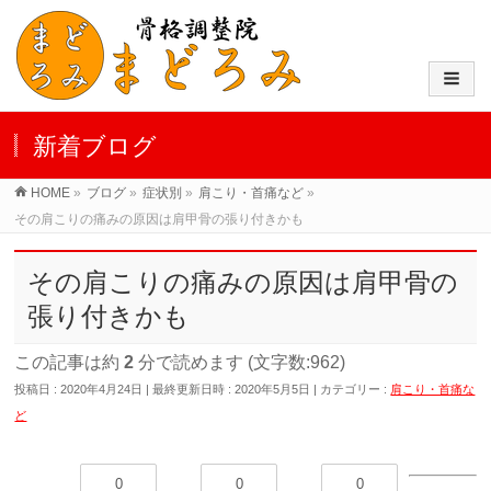
新着ブログ
HOME
»
ブログ
»
症状別
»
肩こり・首痛など
»
その肩こりの痛みの原因は肩甲骨の張り付きかも
その肩こりの痛みの原因は肩甲骨の
張り付きかも
この記事は約
2
分で読めます (文字数:962)
投稿日 : 2020年4月24日
最終更新日時 : 2020年5月5日
カテゴリー :
肩こり・首痛な
ど
0
0
0