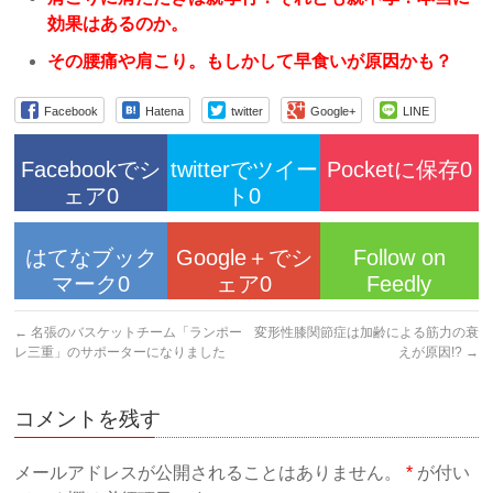
効果はあるのか。
その腰痛や肩こり。もしかして早食いが原因かも？
Facebook
Hatena
twitter
Google+
LINE
Facebookでシ
twitterでツイー
Pocketに保存0
ェア0
ト0
はてなブック
Google＋でシ
Follow on
マーク0
ェア0
Feedly
←
名張のバスケットチーム「ランポー
変形性膝関節症は加齢による筋力の衰
レ三重」のサポーターになりました
えが原因!?
→
コメントを残す
メールアドレスが公開されることはありません。
*
が付い