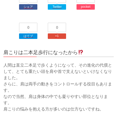
シェア
Twitter
pocket
0
0
はてブ
+1
肩こりは二本足歩行になったから
人間は直立二本足で歩くようになって、その進化の代償と
して、とても重たい頭を肩や首で支えないといけなくなり
ました。
さらに、肩は両手の動きをコントロールする役目もありま
す。
なので当然、肩は身体の中でも凝りやすい部位となりま
す。
肩こりの悩みを抱える方が多いのは仕方ないですね。