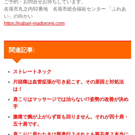
ご予約・お問合せお待ちしています。
名張市丸之内92番地 名張市総合福祉センター 「ふれあ
い」の向かい
https://nabari-madoromi.com
関連記事:
ストレートネック
片頭痛は血管拡張が引き起こす。その原因と対処法
は！
肩こりはマッサージでは治らない!?姿勢の改善が決め
手
激痛で腕が上がらず首も回りません。それが四十肩・
五十肩です。
肩こりに肩たたきは親孝行？それとも親不孝？本当に