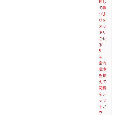
押し
で鼻
づま
りを
スッ
キリ
させ
る
5
４．
室内
環境
を整
えて
花粉
をシ
ャッ
トア
ウ