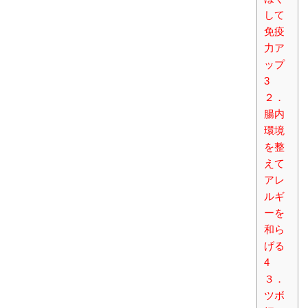
して
免疫
力ア
ップ
3
２．
腸内
環境
を整
えて
アレ
ルギ
ーを
和ら
げる
4
３．
ツボ