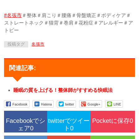
#名張市
＃整体＃肩こり＃腰痛＃骨盤矯正＃ボディケア＃
ストレートネック＃猫背＃巻肩＃花粉症＃アレルギー＃ア
トピー
投稿タグ
名張市
関連記事:
睡眠の質を上げる！整体師がすすめる快眠法
Facebook
Hatena
twitter
Google+
LINE
Facebookでシ
twitterでツイー
Pocketに保存0
ェア0
ト0