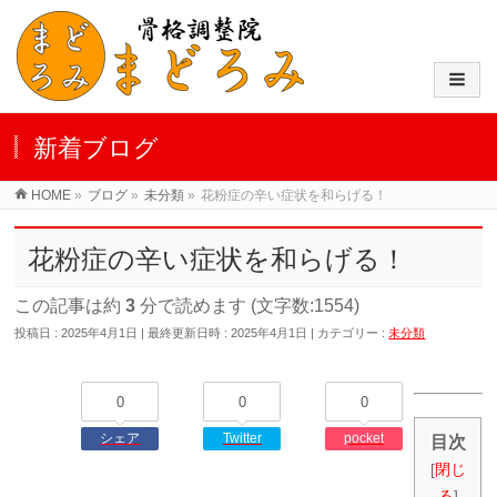
新着ブログ
HOME
»
ブログ
»
未分類
»
花粉症の辛い症状を和らげる！
花粉症の辛い症状を和らげる！
この記事は約
3
分で読めます (文字数:1554)
投稿日 : 2025年4月1日
最終更新日時 : 2025年4月1日
カテゴリー :
未分類
0
0
0
シェア
Twitter
pocket
目次
[
閉じ
る
]