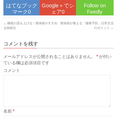
はてなブック
Google＋でシ
Follow on
マーク0
ェア0
Feedly
←
睡眠の質を上げる！整体師がすすめ
整体師が教える「腰痛予防」日常生活
る快眠法
のポイント
→
コメントを残す
メールアドレスが公開されることはありません。
*
が付い
ている欄は必須項目です
コメント
名前
*