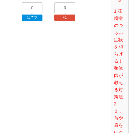
0
0
1
花
はてブ
+1
粉症
のつ
らい
症状
を和
らげ
る！
整体
師が
教え
る対
策法
2
１．
首や
肩を
ほぐ