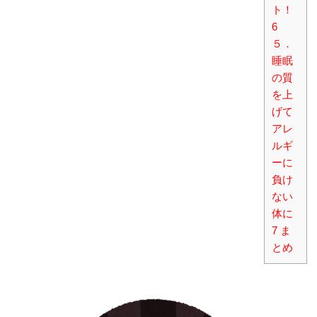
ト！
6
５．
睡眠
の質
を上
げて
アレ
ルギ
ーに
負け
ない
体に
7
ま
とめ