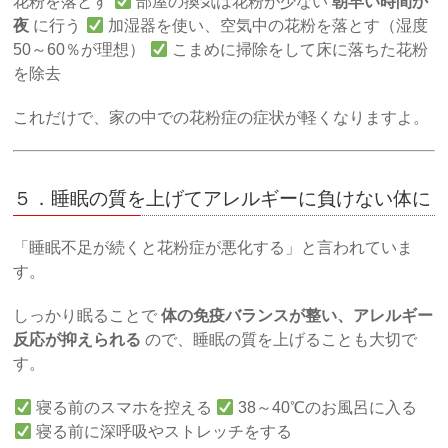
花粉を落とす
部屋の換気は花粉が少ない
朝早い時間か
夜
に行う
加湿器を使い、空気中の花粉を落とす（湿度
50～60％が理想）
こまめに掃除をして床に落ちた花粉
を除去
これだけで、家の中での花粉症の症状が軽くなりますよ。
５．睡眠の質を上げてアレルギーに負けない体に
「睡眠不足が続くと花粉症が悪化する」と言われていま
す。
しっかり眠ることで
体の免疫バランスが整い、アレルギー
反応が抑えられる
ので、睡眠の質を上げることも大切で
す。
寝る前のスマホを控える
38～40℃のお風呂に入る
寝る前に深呼吸やストレッチをする